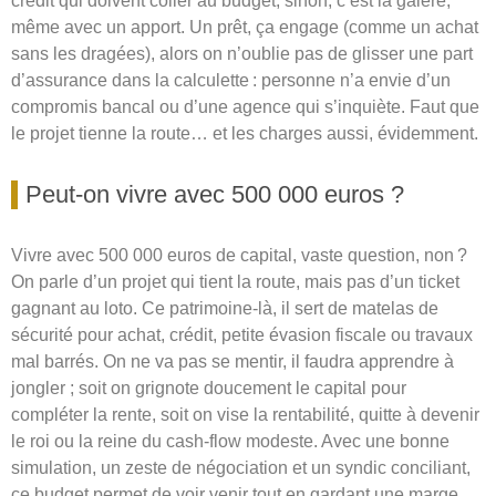
crédit qui doivent coller au budget, sinon, c’est la galère,
même avec un apport. Un prêt, ça engage (comme un achat
sans les dragées), alors on n’oublie pas de glisser une part
d’assurance dans la calculette : personne n’a envie d’un
compromis bancal ou d’une agence qui s’inquiète. Faut que
le projet tienne la route… et les charges aussi, évidemment.
Peut-on vivre avec 500 000 euros ?
Vivre avec 500 000 euros de capital, vaste question, non ?
On parle d’un projet qui tient la route, mais pas d’un ticket
gagnant au loto. Ce patrimoine-là, il sert de matelas de
sécurité pour achat, crédit, petite évasion fiscale ou travaux
mal barrés. On ne va pas se mentir, il faudra apprendre à
jongler ; soit on grignote doucement le capital pour
compléter la rente, soit on vise la rentabilité, quitte à devenir
le roi ou la reine du cash-flow modeste. Avec une bonne
simulation, un zeste de négociation et un syndic conciliant,
ce budget permet de voir venir tout en gardant une marge