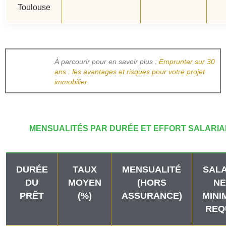
Toulouse
À parcourir pour en savoir plus :
Emprunter sur 30
ans : les avantages et risques pour votre projet
immobilier
MENSUALITÉS PAR DURÉE ET EFFORT SALARIA
DURÉE
TAUX
MENSUALITÉ
SALA
DU
MOYEN
(HORS
NE
PRÊT
(%)
ASSURANCE)
MINI
REQ