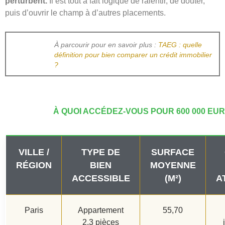
perturbent.
Il est tout à fait logique de ralentir, de douter,
puis d’ouvrir le champ à d’autres placements.
À parcourir pour en savoir plus :
TAEG : quelle
définition pour bien comparer un crédit immobilier
?
À QUOI ACCÉDEZ-VOUS POUR 600 000 EUR
VILLE /
TYPE DE
SURFACE
RÉGION
BIEN
MOYENNE
ACCESSIBLE
(M²)
A
Paris
Appartement
55,70
2,3 pièces