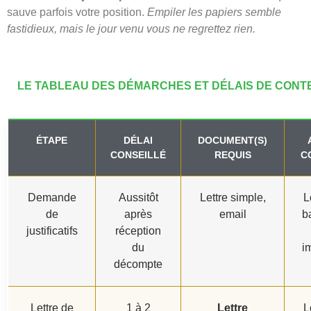
sauve parfois votre position.
Empiler les papiers semble
fastidieux, mais le jour venu vous ne regrettez rien.
LE TABLEAU DES DÉMARCHES ET DÉLAIS DE CONT
ÉTAPE
DÉLAI
DOCUMENT(S)
CONSEILLÉ
REQUIS
C
Demande
Aussitôt
Lettre simple,
L
de
après
email
b
justificatifs
réception
du
i
décompte
Lettre de
1 à 2
Lettre
L