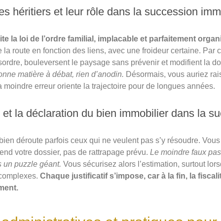
es héritiers et leur rôle dans la succession imm
e la loi de l’ordre familial, implacable et parfaitement organ
 la route en fonction des liens, avec une froideur certaine. Par 
sordre, bouleversent le paysage sans prévenir et modifient la d
donne matière à débat, rien d’anodin.
Désormais, vous auriez rai
a moindre erreur oriente la trajectoire pour de longues années.
n et la déclaration du bien immobilier dans la s
 bien déroute parfois ceux qui ne veulent pas s’y résoudre. Vous 
ttend votre dossier, pas de rattrapage prévu.
Le moindre faux pas
 un puzzle géant.
Vous sécurisez alors l’estimation, surtout lors
 complexes.
Chaque justificatif s’impose, car à la fin, la fisca
ment.