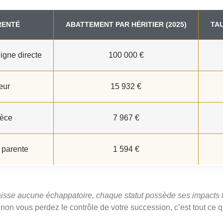
RENTÉ
ABATTEMENT PAR HÉRITIER (2025)
TAU
ligne directe
100 000 €
œur
15 932 €
ièce
7 967 €
 parente
1 594 €
isse aucune échappatoire, chaque statut possède ses impacts f
sinon vous perdez le contrôle de votre succession, c’est tout ce q