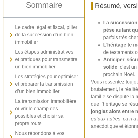
Sommaire
Résumé, versi
La succession 
Le cadre légal et fiscal, pilier
pèse autant que
de la succession d’un bien
parfois très cher
immobilier
L’héritage te me
Les étapes administratives
de testaments ou
et pratiques pour transmettre
Anticiper, sécu
un bien immobilier
solide
, c’est u
prochain Noël.
Les stratégies pour optimiser
Vous ressentez toujou
et préparer la transmission
brutalement, la réalit
d’un bien immobilier
famille se dispute la
La transmission immobilière,
que l’héritage se rés
ouvrir le champ des
jonglez alors entre 
possibles et choisir sa
qu’aux autres, ça n’a 
propre route
anecdotique et étonna
Nous répondons à vos