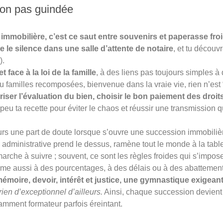
on pas guindée
immobilière, c’est ce saut entre souvenirs et paperasse froi
 le silence dans une salle d’attente de notaire
, et tu découvr
).
t face à la loi de la famille
, à des liens pas toujours simples à
 familles recomposées, bienvenue dans la vraie vie, rien n’est 
riser l’évaluation du bien, choisir le bon paiement des droit
n peu ta recette pour éviter le chaos et réussir une transmission
rs une part de doute lorsque s’ouvre une succession immobilière
é administrative prend le dessus, ramène tout le monde à la tabl
 marche à suivre ; souvent, ce sont les règles froides qui s’impo
ume aussi à des pourcentages, à des délais ou à des abattement
mémoire, devoir, intérêt et justice, une gymnastique exigeant
rien d’exceptionnel d’ailleurs.
Ainsi, chaque succession devient u
mment formateur parfois éreintant.